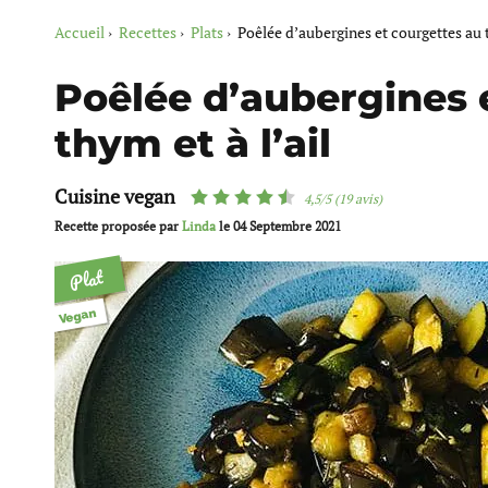
Accueil
Recettes
Plats
Poêlée d’aubergines et courgettes au t
Poêlée d’aubergines 
thym et à l’ail
Cuisine vegan
4,5/5 (19 avis)
Recette proposée par
Linda
le
04 Septembre 2021
Plat
Vegan