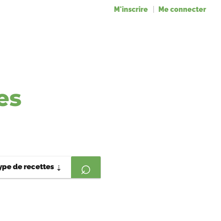
M'inscrire
Me connecter
es
ype de recettes
⇣