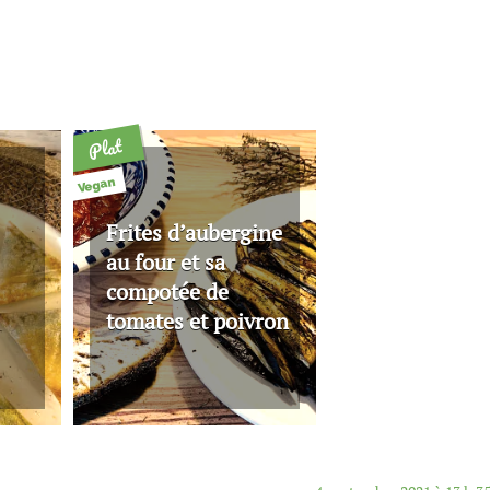
Plat
Vegan
Frites d’aubergine
au four et sa
compotée de
tomates et poivron