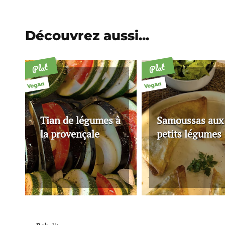
Découvrez aussi...
Plat
Plat
Vegan
Vegan
Tian de légumes à
Samoussas aux
la provençale
petits légumes