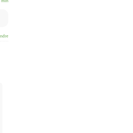
5 min
ndre