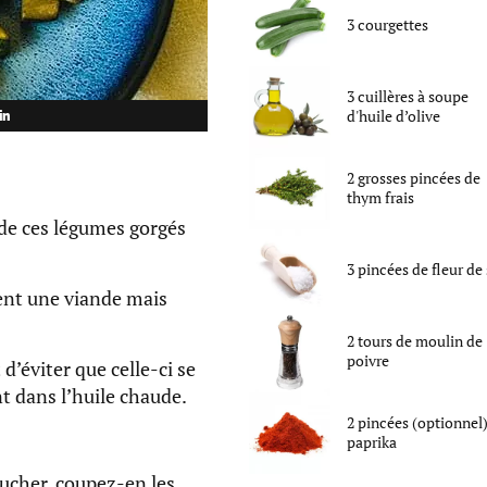
3
courgettes
3
cuillères à soupe
d'
huile d’olive
in
2
grosses pincées
de
thym frais
 de ces légumes gorgés
3
pincées
de
fleur de 
ent une viande mais
2
tours de moulin
de
poivre
d’éviter que celle-ci se
nt dans l’huile chaude.
2
pincées (optionnel
paprika
lucher, coupez-en les