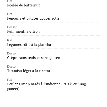
Plat
Poêlée de butternut
Plat
Fenouils et patates douces rôtis
Dessert
Kéfir menthe-citron
Plat
Légumes rôtis à la plancha
Dessert
Crêpes sans œufs et sans gluten
Dessert
Tiramisu léger à la ricotta
Plat
Poulet aux épinards à l’indienne (Palak, ou Saag
paneer)