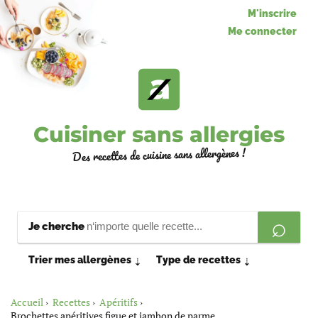
M'inscrire
Me connecter
Cuisiner sans allergies
Des recettes de cuisine sans allergènes !
Je cherche
Trier mes allergènes
Type de recettes
⇣
⇣
Accueil
Recettes
Apéritifs
Brochettes apéritives figue et jambon de parme