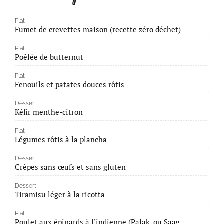
Plat
Fumet de crevettes maison (recette zéro déchet)
Plat
Poêlée de butternut
Plat
Fenouils et patates douces rôtis
Dessert
Kéfir menthe-citron
Plat
Légumes rôtis à la plancha
Dessert
Crêpes sans œufs et sans gluten
Dessert
Tiramisu léger à la ricotta
Plat
Poulet aux épinards à l’indienne (Palak, ou Saag