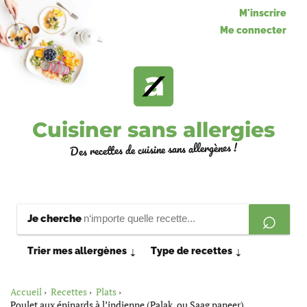
M'inscrire
Me connecter
Cuisiner sans allergies
Des recettes de cuisine sans allergènes !
Je cherche
Trier mes allergènes
Type de recettes
⇣
⇣
Accueil
Recettes
Plats
Poulet aux épinards à l’indienne (Palak, ou Saag paneer)