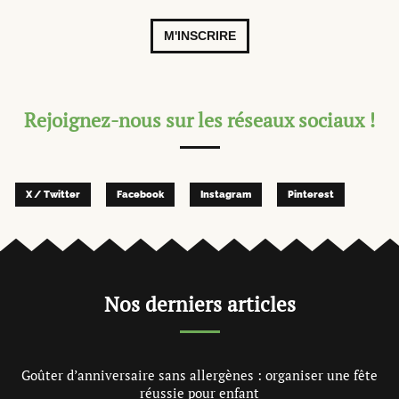
M'INSCRIRE
Rejoignez-nous sur les réseaux sociaux !
X / Twitter
Facebook
Instagram
Pinterest
Nos derniers articles
Goûter d’anniversaire sans allergènes : organiser une fête
réussie pour enfant