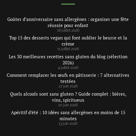
Goûter d’anniversaire sans allergènes : organiser une fête
réussie pour enfant
18 juillet 2026
Top 15 des desserts vegan qui font oublier le beurre et la
crème
11 juillet 2026
Les 30 meilleures recettes sans gluten du blog (sélection
2026)
4 juillet 2026
Comment remplacer les œufs en pâtisserie : 7 alternatives
testées
27 juin 2026
Quels alcools sont sans gluten ? Guide complet : bières,
vins, spiritueux
20 juin 2026
Apéritif d’été : 10 idées sans allergènes en moins de 15
minutes
13 juin 2026