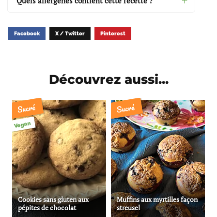
Quels allergènes contient cette recette ?
Facebook
X / Twitter
Pinterest
Découvrez aussi...
Sucré
Sucré
Vegan
Cookies sans gluten aux
Muffins aux myrtilles façon
pépites de chocolat
streusel