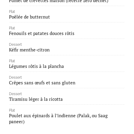
Fumet de crevettes maison (recette zéro déchet)
Plat
Poêlée de butternut
Plat
Fenouils et patates douces rôtis
Dessert
Kéfir menthe-citron
Plat
Légumes rôtis à la plancha
Dessert
Crêpes sans œufs et sans gluten
Dessert
Tiramisu léger à la ricotta
Plat
Poulet aux épinards à l’indienne (Palak, ou Saag
paneer)