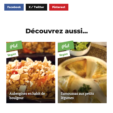
Facebook
X / Twitter
Pinterest
Découvrez aussi...
Plat
Plat
Vegan
Vegan
Aubergines en habit de
Samoussas aux petits
boulgour
légumes