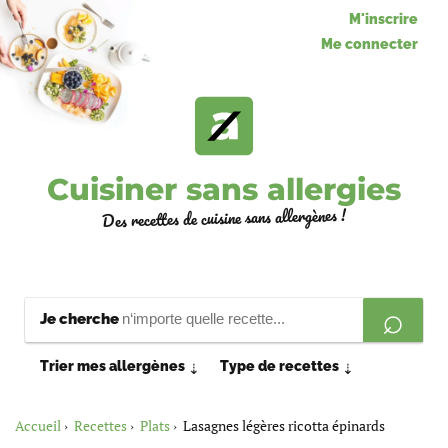
M'inscrire
Me connecter
Cuisiner sans allergies
Des recettes de cuisine sans allergènes !
Je cherche
Trier mes allergènes
Type de recettes
⇣
⇣
Accueil
Recettes
Plats
Lasagnes légères ricotta épinards