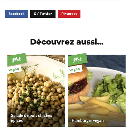
Facebook
X / Twitter
Pinterest
Découvrez aussi...
Plat
Plat
Vegan
Vegan
Salade de pois chiches
épicés
Hamburger vegan