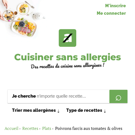
M'inscrire
Me connecter
Cuisiner sans allergies
Des recettes de cuisine sans allergènes !
Je cherche
Trier mes allergènes
Type de recettes
⇣
⇣
Accueil
Recettes
Plats
Poivrons farcis aux tomates & olives