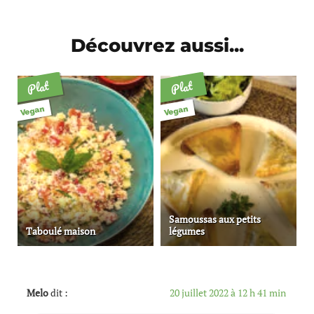
Découvrez aussi...
Plat
Plat
Vegan
Vegan
Samoussas aux petits
Taboulé maison
légumes
Melo
dit :
20 juillet 2022 à 12 h 41 min