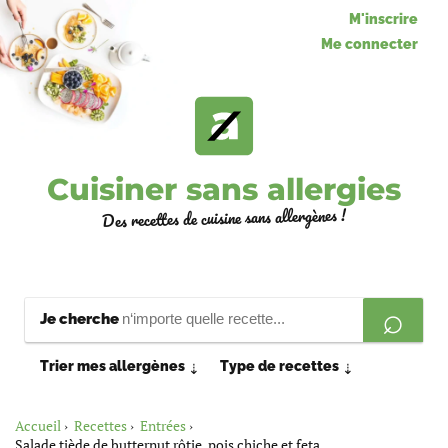
M'inscrire
Me connecter
Cuisiner sans allergies
Des recettes de cuisine sans allergènes !
Je cherche
Trier mes allergènes
Type de recettes
⇣
⇣
Accueil
Recettes
Entrées
Salade tiède de butternut rôtie, pois chiche et feta