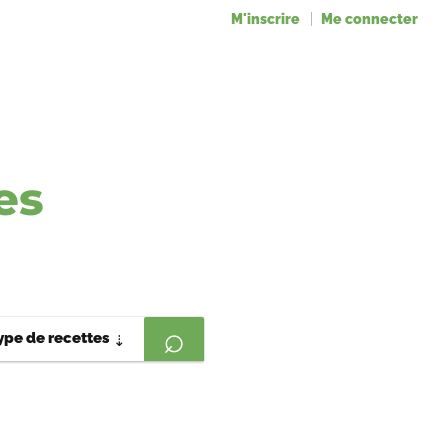
M'inscrire
Me connecter
es
ype de recettes
⇣