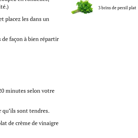
té.)
3
brins
de
persil plat
t placez les dans un
 de façon à bien répartir
 20 minutes selon votre
 qu’ils sont tendres.
lat de crème de vinaigre