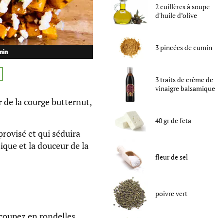
2
cuillères à soupe
d'
huile d’olive
3
pincées
de
cumin
min
3
traits
de
crème de
vinaigre balsamique
r de la courge butternut,
40
gr
de
feta
provisé et qui séduira
ique et la douceur de la
fleur de sel
poivre vert
coupez en rondelles,