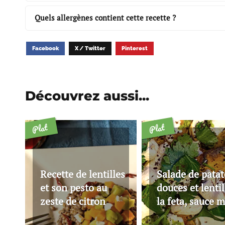
Quels allergènes contient cette recette ?
Facebook
X / Twitter
Pinterest
Découvrez aussi...
Plat
Plat
Recette de lentilles
Salade de patat
et son pesto au
douces et lentil
zeste de citron
la feta, sauce 