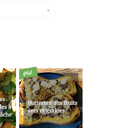
Plat
es
Butternut aux fruits
les à
secs et graines
mâche