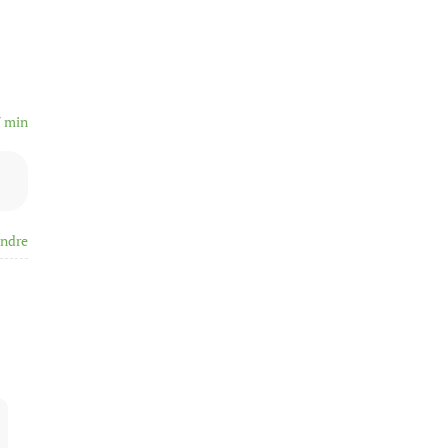
7 min
ndre