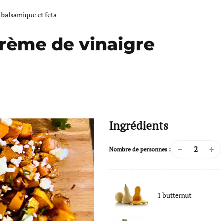
 balsamique et feta
crème de vinaigre
Ingrédients
−
+
Nombre de personnes :
1
butternut