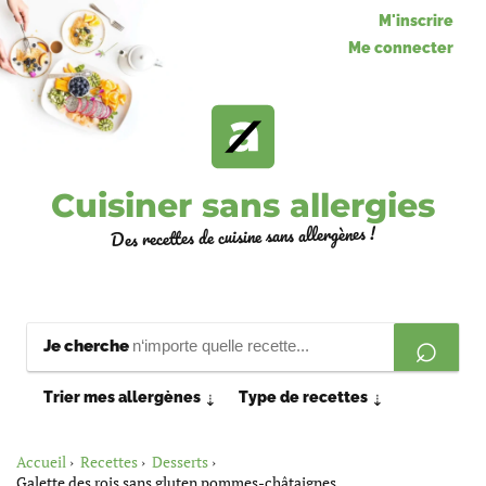
M'inscrire
Me connecter
Cuisiner sans allergies
Des recettes de cuisine sans allergènes !
Je cherche
Trier mes allergènes
Type de recettes
⇣
⇣
Accueil
Recettes
Desserts
Galette des rois sans gluten pommes-châtaignes