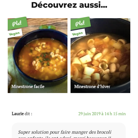
Découvrez aussi...
Plat
Plat
Vegan
Vegan
Minestrone facile
Minestrone d’hiver
Laurie
dit :
29 juin 2019 à 14 h 15 min
Super solution pour faire manger des brocoli
aux enfants, ils ont adoré, merci beaucoup !!