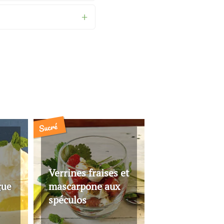
Sucré
Verrines fraises et
gue
mascarpone aux
spéculos