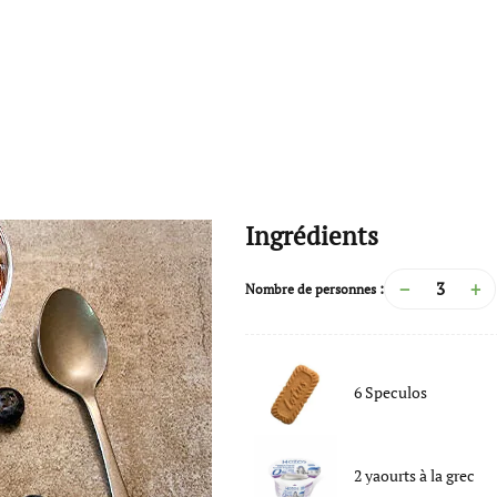
Ingrédients
−
+
Nombre de personnes :
6
Speculos
2
yaourts à la grec