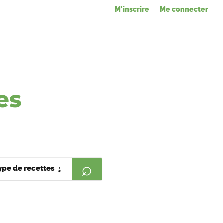
M'inscrire
Me connecter
es
ype de recettes
⇣