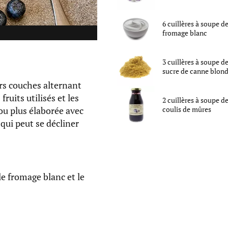
6
cuillères à soupe
d
fromage blanc
3
cuillères à soupe
d
sucre de canne blon
urs couches alternant
fruits utilisés et les
2
cuillères à soupe
d
ou plus élaborée avec
coulis de mûres
 qui peut se décliner
le fromage blanc et le