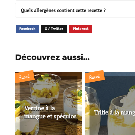
Quels allergènes contient cette recette ?
Facebook
X / Twitter
Pinterest
Découvrez aussi...
Sucré
Sucré
Verrine à la
Trifle à la man
mangue et spéculos