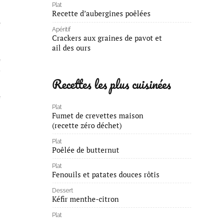
Plat
Recette d’aubergines poêlées
e
Apéritif
Crackers aux graines de pavot et
ail des ours
e
d
Recettes les plus cuisinées
e
Plat
Fumet de crevettes maison
(recette zéro déchet)
Plat
Poêlée de butternut
Plat
Fenouils et patates douces rôtis
Dessert
Kéfir menthe-citron
Plat