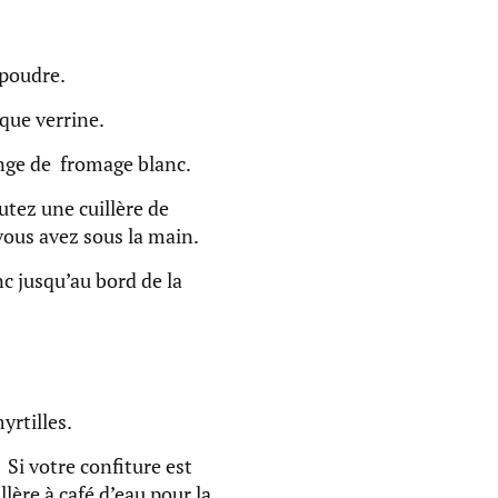
 poudre.
que verrine.
ange de fromage blanc.
utez une cuillère de
 vous avez sous la main.
c jusqu’au bord de la
yrtilles.
 Si votre confiture est
lère à café d’eau pour la