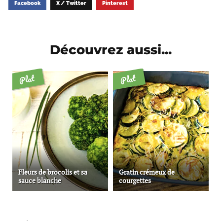
Facebook
X / Twitter
Pinterest
Découvrez aussi...
Plat
Plat
Fleurs de brocolis et sa
Gratin crémeux de
sauce blanche
courgettes