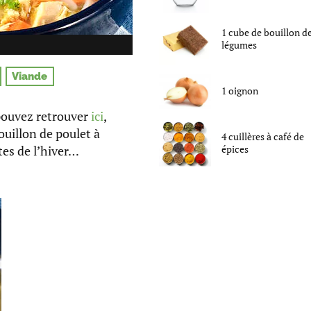
1
cube
de
bouillon d
légumes
Viande
1
oignon
 pouvez retrouver
ici
,
uillon de poulet à
4
cuillères à café
de
tes de l’hiver…
épices