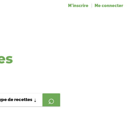
M'inscrire
Me connecter
es
ype de recettes
⇣