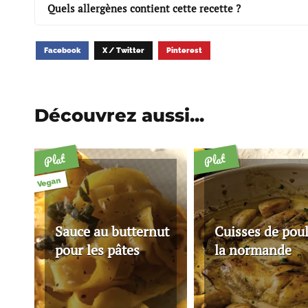
Quels allergènes contient cette recette ?
Facebook
X / Twitter
Pinterest
Découvrez aussi...
Plat
Plat
Vegan
Sauce au butternut
Cuisses de poul
pour les pâtes
la normande