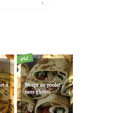
Plat
et à
Wraps au poulet
sans gluten