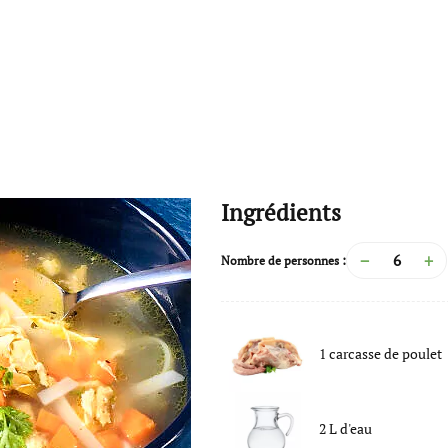
Ingrédients
−
+
Nombre de personnes :
1
carcasse de poulet
2
L
d'
eau