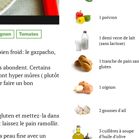
1
poivron
ignon
Tomates
1
demi verre
de
lait
(sans lactose)
bien froid: le gazpacho,
1
tranche
de
pain san
es abondent. Certains
gluten
ont hyper mûres ( plutôt
r faire un bon
1
oignon
2
gousses d'ail
luten et mettez-la dans
 laissez le pain ramollir.
3
cuillères à soupe
a peau fine avec un
d'
huile d’olive