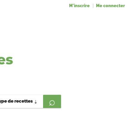
M'inscrire
Me connecter
es
ype de recettes
⇣