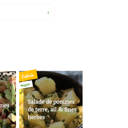
Entrée
Vegan
Salade de pommes
umes
de terre, ail & fines
herbes