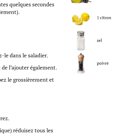
ates quelques secondes
ilement).
1
citron
sel
-le dans le saladier.
poivre
 de l’ajouter également.
pez le grossièrement et
vrez.
ique) réduisez tous les