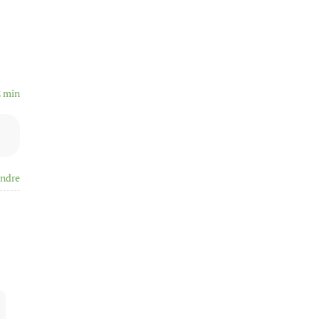
2 min
ndre