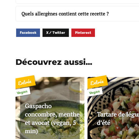
Quels allergènes contient cette recette ?
Facebook
X / Twitter
Pinterest
Découvrez aussi...
Entrée
Entrée
Vegan
Vegan
Gaspacho
concombre, menthe
Tartare de lég
et avocat (vegan, 5
d’été
min)