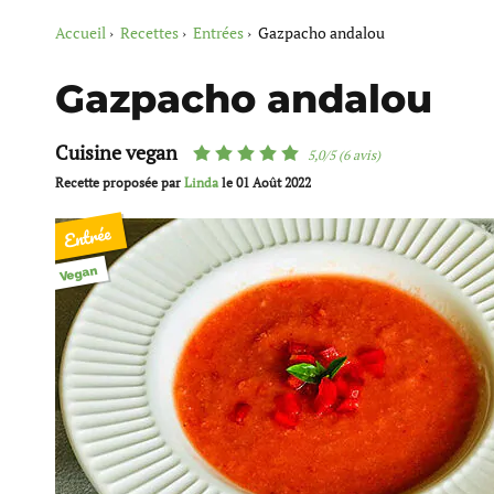
Accueil
Recettes
Entrées
Gazpacho andalou
Gazpacho andalou
Cuisine vegan
5,0/5 (6 avis)
Recette proposée par
Linda
le
01 Août 2022
Entrée
Vegan