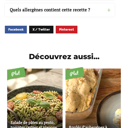
Quels allergènes contient cette recette ?
Facebook
X / Twitter
Pinterest
Découvrez aussi...
Plat
Plat
Salade de pâtes au pesto,
tomates cerises et pignons
Roulés d’aubergines à