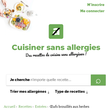
M'inscrire
Me connecter
Cuisiner sans allergies
Des recettes de cuisine sans allergènes !
Je cherche
Trier mes allergènes
Type de recettes
⇣
⇣
Accueil
Recettes
Entrées
Œufs brouillés aux herbes