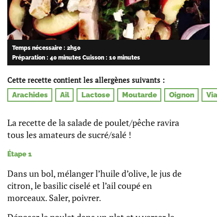
Temps nécessaire : 2h50
Préparation : 40 minutes
Cuisson : 10 minutes
Cette recette contient les allergènes suivants :
Arachides
Ail
Lactose
Moutarde
Oignon
Vi
La recette de la salade de poulet/pêche ravira
tous les amateurs de sucré/salé !
Étape 1
Dans un bol, mélanger l’huile d’olive, le jus de
citron, le basilic ciselé et l’ail coupé en
morceaux. Saler, poivrer.