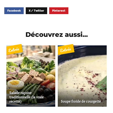
Facebook
X / Twitter
Pinterest
Découvrez aussi...
Entrée
Entrée
Salade niçoise
traditionnelle (la vraie
recette)
Soupe froide de courgette