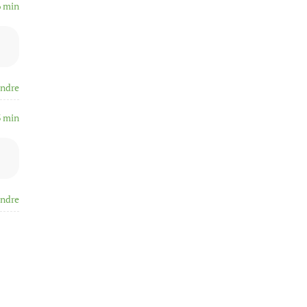
6 min
ndre
3 min
ndre