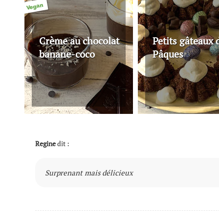
Vegan
Crème au chocolat
Petits gâteaux 
banane-coco
Pâques
Regine
dit :
Surprenant mais délicieux