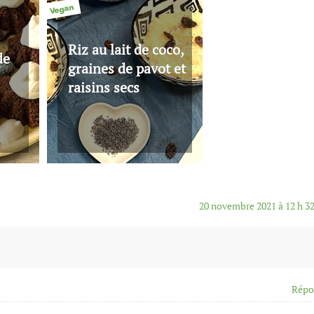
Vegan
Riz au lait de coco,
de
graines de pavot et
raisins secs
20 novembre 2021 à 12 h 3
Répo