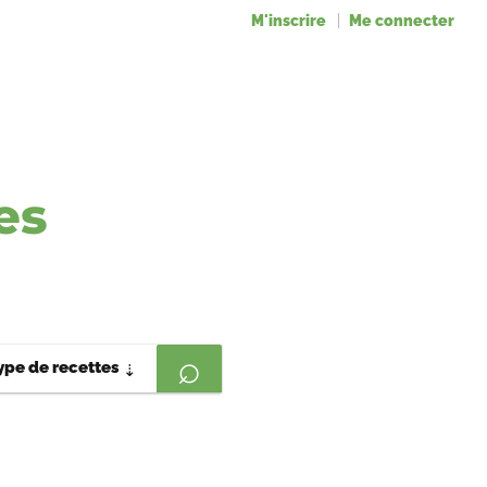
M'inscrire
Me connecter
es
ype de recettes
⇣