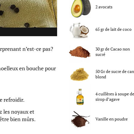
2
avocats
65
gr
de
lait de coco
urprenant n’est-ce pas?
30
gr
de
Cacao non
sucré
 moelleux en bouche pour
50
Gr
de
sucre de ca
blond
4
cuillères à soupe
d
 refroidir.
sirop d’agave
z les noyaux et
 être bien mûrs.
Vanille en poudre