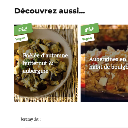
Découvrez aussi...
Plat
Plat
Vegan
Vegan
Poêlée d’automne
Aubergines en
butternut &
habit de boulg
aubergine
Jeremy
dit :