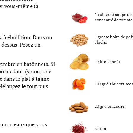
ser vous-même (à
1
cuillère à soupe
de
concentré de tomate
 à ébullition. Dans un
1
grosse boite
de
poi
chiche
e dessus. Posez un
1
citron confit
ingembre en batônnets. Si
mbre dedans (sinon, une
e dans le plat à tajine
100
gr
d'
abricots secs
Mélangez le tout puis
20
gr
d'
amandes
os morceaux que vous
safran