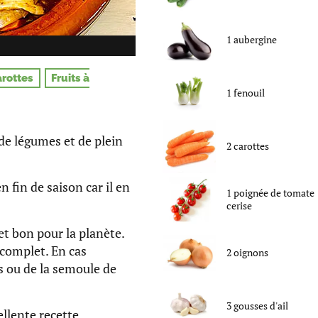
1
aubergine
rottes
Fruits à
1
fenouil
de légumes et de plein
2
carottes
 fin de saison car il en
1
poignée
de
tomate
cerise
et bon pour la planète.
 complet. En cas
2
oignons
s ou de la semoule de
3
gousses d'ail
ellente recette