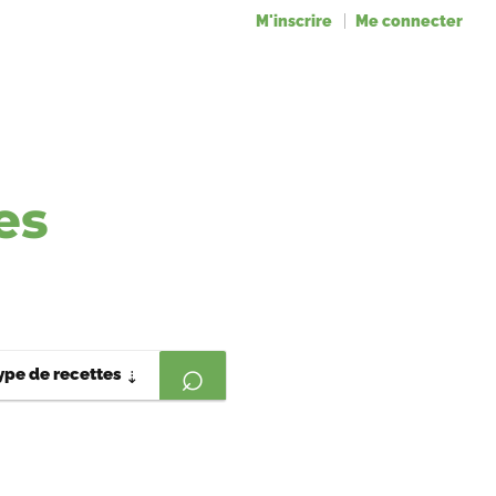
M'inscrire
Me connecter
es
ype de recettes
⇣