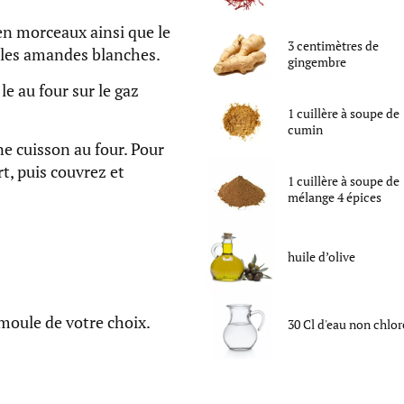
 en morceaux ainsi que le
3
centimètres
de
ez les amandes blanches.
gingembre
le au four sur le gaz
1
cuillère à soupe
de
cumin
e cuisson au four. Pour
t, puis couvrez et
1
cuillère à soupe
de
mélange 4 épices
huile d’olive
moule de votre choix.
30
Cl
d'
eau non chlor