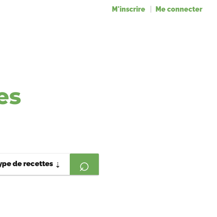
M'inscrire
Me connecter
es
ype de recettes
⇣