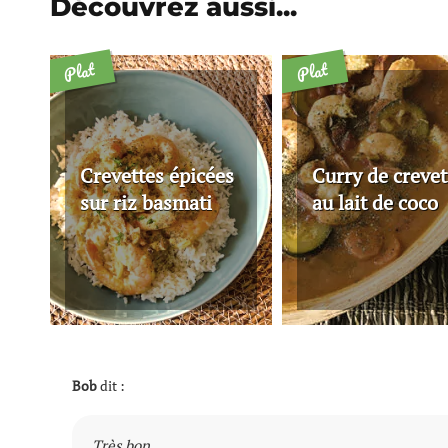
Découvrez aussi...
Plat
Plat
Crevettes épicées
Curry de crevet
sur riz basmati
au lait de coco
Bob
dit :
Très bon