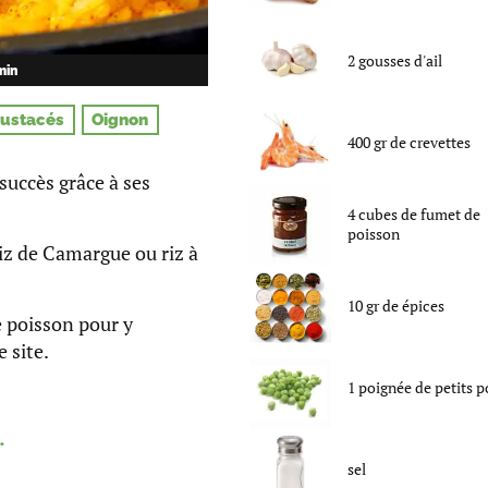
2
gousses d'ail
min
rustacés
Oignon
400
gr
de
crevettes
succès grâce à ses
4
cubes
de
fumet de
poisson
riz de Camargue ou riz à
10
gr
de
épices
e poisson pour y
 site.
1
poignée
de
petits p
.
sel