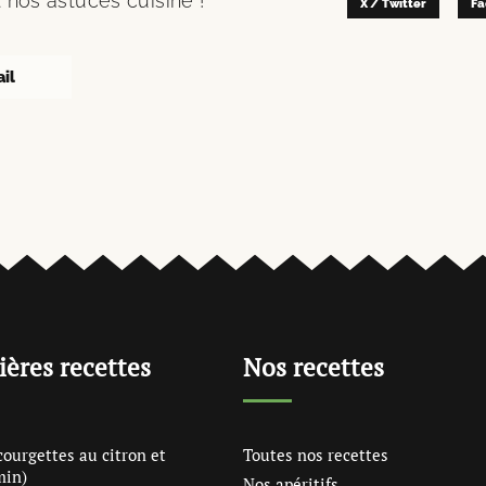
 nos astuces cuisine !
X / Twitter
Fa
ières recettes
Nos recettes
courgettes au citron et
Toutes nos recettes
min)
Nos apéritifs