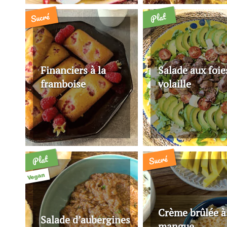
Sucré
Plat
Financiers à la
Salade aux foie
framboise
volaille
Sucré
Plat
Vegan
Crème brûlée à
Salade d’aubergines
mangue