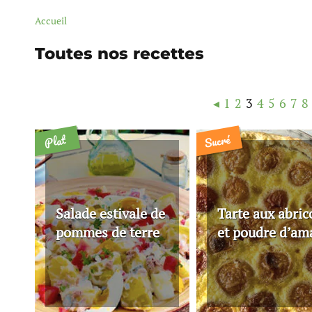
Accueil
Toutes nos recettes
◂
1
2
3
4
5
6
7
8
Sucré
Plat
Salade estivale de
Tarte aux abric
pommes de terre
et poudre d’a