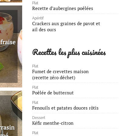
Plat
Recette d’aubergines poêlées
Apéritif
Crackers aux graines de pavot et
ail des ours
fraise
Recettes les plus cuisinées
Plat
Fumet de crevettes maison
(recette zéro déchet)
Plat
Poêlée de butternut
Plat
Fenouils et patates douces rôtis
Dessert
Kéfir menthe-citron
rrasin
Plat
umé