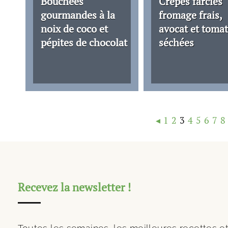
Bouchées
Crêpes farcies
gourmandes à la
fromage frais,
noix de coco et
avocat et toma
pépites de chocolat
séchées
◂
1
2
3
4
5
6
7
8
Recevez la newsletter !