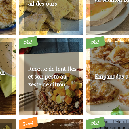
ail des ours
Plat
Plat
Recette de lentilles
on
et son pesto au
Empanadas a
e
zeste de citron
Sucré
Plat