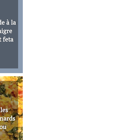
e à la
aigre
 feta
lles
inards
jou