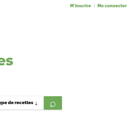
M'inscrire
Me connecter
es
ype de recettes
⇣