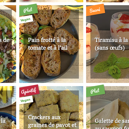
Sucré
Plat
Vegan
s de
Pain frotté à la
Tiramisu à la 
tomate et à l’ail
(sans œufs)
Apéritif
Plat
Vegan
Crackers aux
 la
Galette de sa
graines de pavot et
au saumon f