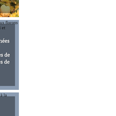
inées
es de
es de