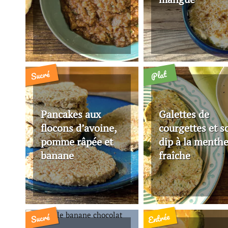
Sucré
Plat
Pancakes aux
Galettes de
flocons d’avoine,
courgettes et s
pomme râpée et
dip à la menth
banane
fraîche
Entrée
Sucré