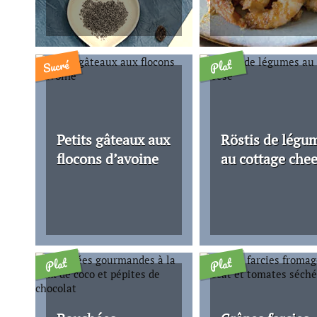
Sucré
Plat
Petits gâteaux aux
Röstis de légu
flocons d’avoine
au cottage che
Plat
Plat