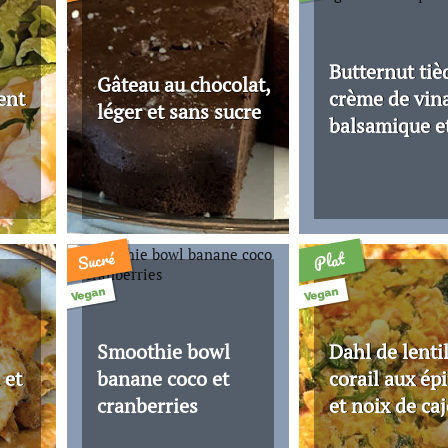
Butternut tièd
Gâteau au chocolat,
ent
crème de vin
léger et sans sucre
balsamique et
Sucré
Plat
Vegan
Vegan
Smoothie bowl
Dahl de lenti
 et
banane coco et
corail aux ép
cranberries
et noix de ca