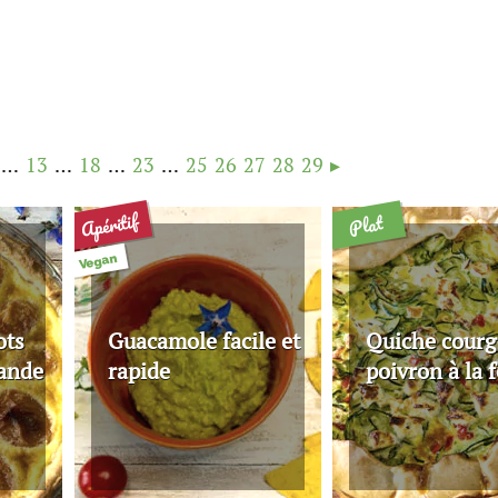
…
13
…
18
…
23
…
25
26
27
28
29
▸
Apéritif
Plat
Vegan
ots
Guacamole facile et
Quiche courg
mande
rapide
poivron à la f