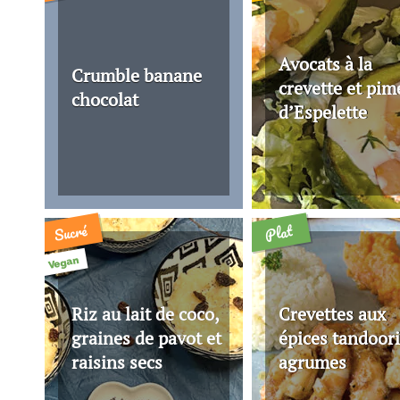
Avocats à la
Crumble banane
crevette et pim
chocolat
d’Espelette
Sucré
Plat
Vegan
Riz au lait de coco,
Crevettes aux
graines de pavot et
épices tandoori
raisins secs
agrumes