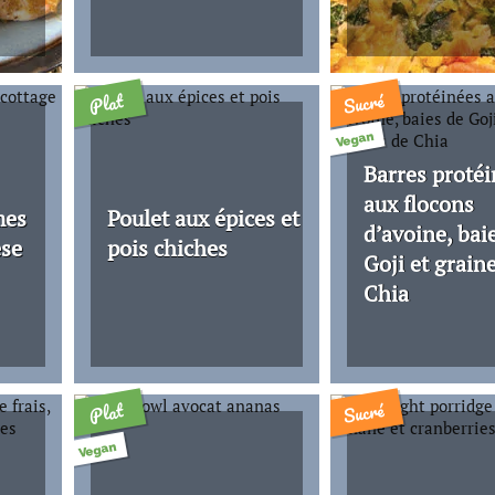
Sucré
Plat
Vegan
Barres proté
aux flocons
mes
Poulet aux épices et
d’avoine, bai
ese
pois chiches
Goji et grain
Chia
Sucré
Plat
Vegan