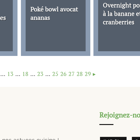
Overnight po
Poké bowl avocat
à la banane e
tes
ananas
cranberries
…
13
…
18
…
23
…
25
26
27
28
29
▸
Rejoignez-nou