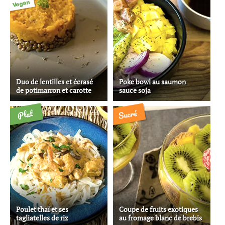
Vegan
Duo de lentilles et écrasé
Poke bowl au saumon
de potimarron et carotte
sauce soja
Sucré
Plat
Poulet thaï et ses
Coupe de fruits exotiques
tagliatelles de riz
au fromage blanc de brebis