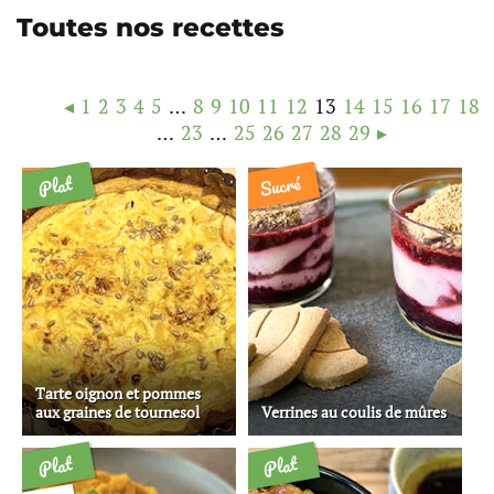
Toutes nos recettes
◂
1
2
3
4
5
…
8
9
10
11
12
13
14
15
16
17
18
…
23
…
25
26
27
28
29
▸
Sucré
Plat
Tarte oignon et pommes
aux graines de tournesol
Verrines au coulis de mûres
Plat
Plat