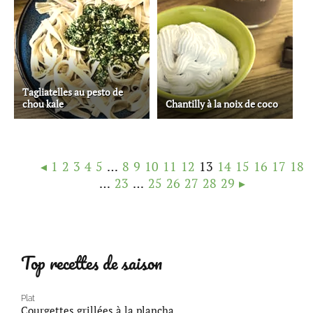
Tagliatelles au pesto de
chou kale
Chantilly à la noix de coco
◂
1
2
3
4
5
…
8
9
10
11
12
13
14
15
16
17
18
…
23
…
25
26
27
28
29
▸
Top recettes de saison
Plat
Courgettes grillées à la plancha