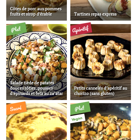
Côtes de porc aux pommes
fruits et sirop d’érable
Tartines repas express
Apéritif
Plat
Salade tiède de patates
douces rôties, pousses
Petits cannelés d’apéritif au
d’épinards et feta au za’atar
chorizo (sans gluten)
Sucré
Plat
Vegan