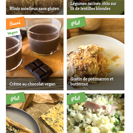
Légumes racines rôtis sur
Blinis moelleux sans gluten
lit de lentilles blondes
Sucré
Plat
Vegan
Gratin de potimarron et
Crème au chocolat vegan
butternut
Plat
Plat