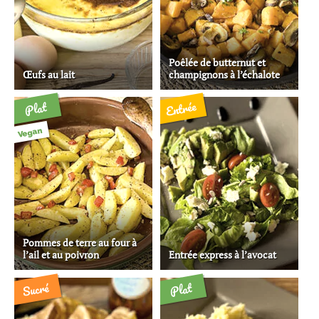
Poêlée de butternut et
Œufs au lait
champignons à l’échalote
Entrée
Plat
Vegan
Pommes de terre au four à
l’ail et au poivron
Entrée express à l’avocat
Sucré
Plat