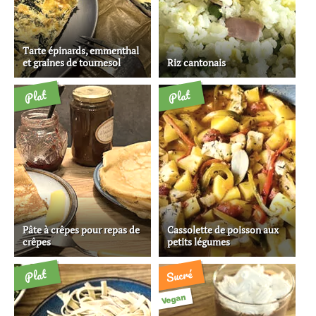
Tarte épinards, emmenthal
et graines de tournesol
Riz cantonais
Plat
Plat
Pâte à crêpes pour repas de
Cassolette de poisson aux
crêpes
petits légumes
Sucré
Plat
Vegan