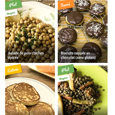
Sucré
Plat
Vegan
Salade de pois chiches
Biscuits nappés au
épicés
chocolat (sans gluten)
Entrée
Plat
Vegan