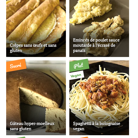
Emincés de poulet sauce
Crêpes sans œufs et sans
moutarde à l’écrasé de
gluten
panais
Sucré
Plat
Vegan
Gâteau hyper-moelleux
Spaghetti à la bolognaise
sans gluten
vegan