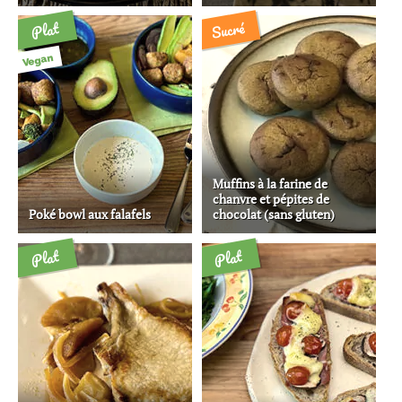
Sucré
Plat
Vegan
Muffins à la farine de
chanvre et pépites de
Poké bowl aux falafels
chocolat (sans gluten)
Plat
Plat