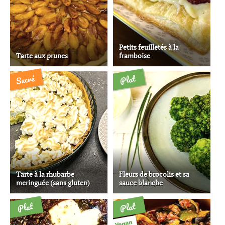
Petits feuilletés à la
Tarte aux prunes
framboise
Sucré
Plat
Tarte à la rhubarbe
Fleurs de brocolis et sa
meringuée (sans gluten)
sauce blanche
Plat
Plat
Vegan