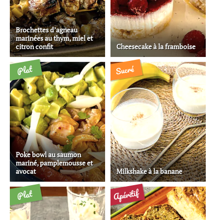
Brochettes d’agneau
marinées au thym, miel et
citron confit
Cheesecake à la framboise
Sucré
Plat
Poke bowl au saumon
mariné, pamplemousse et
avocat
Milkshake à la banane
Apéritif
Plat