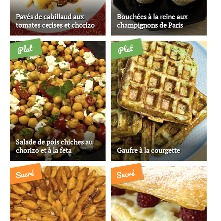
Pavés de cabillaud aux
Bouchées à la reine aux
tomates cerises et chorizo
champignons de Paris
Plat
Plat
Salade de pois chiches au
chorizo et à la feta
Gaufre à la courgette
Sucré
Sucré