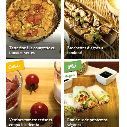
Tarte fine à la courgette et
Brochettes d’agneau
tomates vertes
tandoori
Entrée
Plat
Vegan
Verrines tomate cerise et
Rouleaux de printemps
coppa à la ricotta
véganes