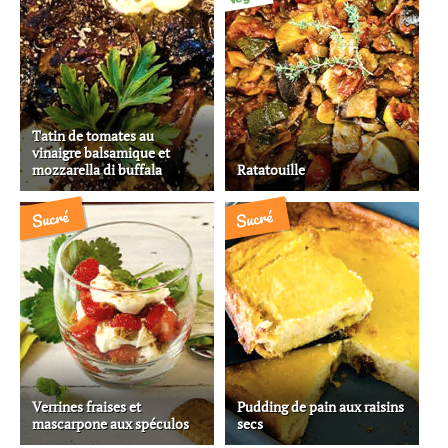
Tatin de tomates au
vinaigre balsamique et
mozzarella di buffala
Ratatouille
Sucré
Sucré
Verrines fraises et
Pudding de pain aux raisins
mascarpone aux spéculos
secs