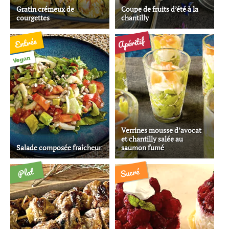
Gratin crémeux de
Coupe de fruits d’été à la
courgettes
chantilly
Apéritif
Entrée
Vegan
Verrines mousse d’avocat
et chantilly salée au
Salade composée fraîcheur
saumon fumé
Sucré
Plat