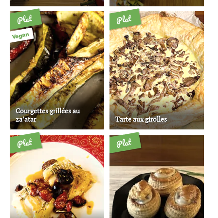
Plat
Plat
Vegan
Courgettes grillées au
za’atar
Tarte aux girolles
Plat
Plat