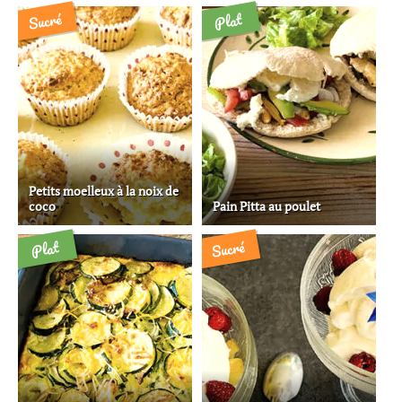
Sucré
Plat
Petits moelleux à la noix de
coco
Pain Pitta au poulet
Sucré
Plat