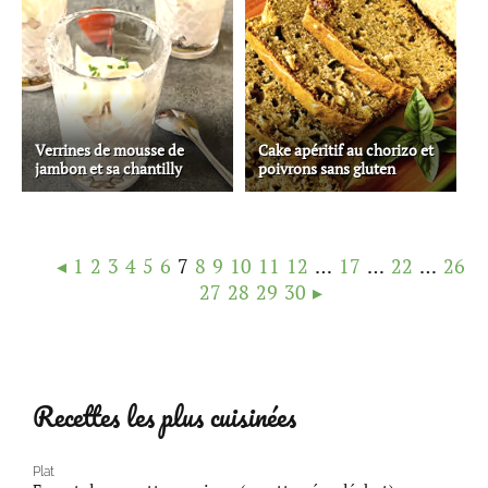
Verrines de mousse de
Cake apéritif au chorizo et
jambon et sa chantilly
poivrons sans gluten
◂
1
2
3
4
5
6
7
8
9
10
11
12
…
17
…
22
…
26
27
28
29
30
▸
Recettes les plus cuisinées
Plat