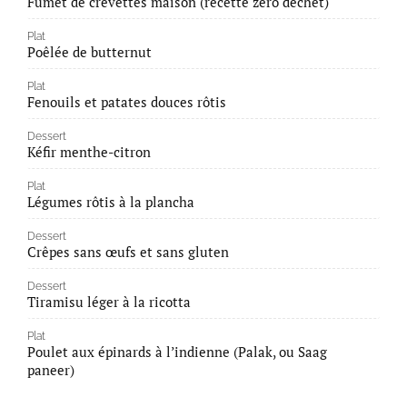
Fumet de crevettes maison (recette zéro déchet)
Plat
Poêlée de butternut
Plat
Fenouils et patates douces rôtis
Dessert
Kéfir menthe-citron
Plat
Légumes rôtis à la plancha
Dessert
Crêpes sans œufs et sans gluten
Dessert
Tiramisu léger à la ricotta
Plat
Poulet aux épinards à l’indienne (Palak, ou Saag
paneer)