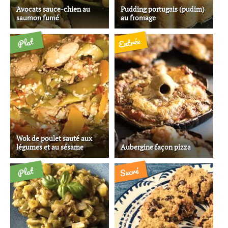
Avocats sauce-chien au
Pudding portugais (pudim)
saumon fumé
au fromage
Entrée
Plat
Wok de poulet sauté aux
légumes et au sésame
Aubergine façon pizza
Sucré
Plat