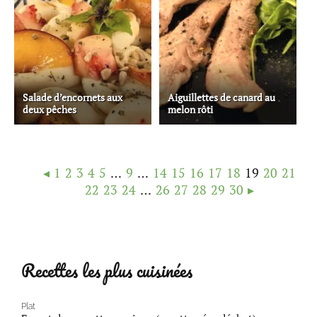
Salade d’encornets aux
Aiguillettes de canard au
deux pêches
melon rôti
◂
1
2
3
4
5
…
9
…
14
15
16
17
18
19
20
21
22
23
24
…
26
27
28
29
30
▸
Recettes les plus cuisinées
Plat