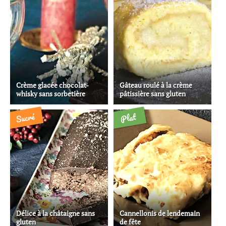
Crème glacée chocolat-
Gâteau roulé à la crème
whisky sans sorbetière
pâtissière sans gluten
Sucré
Plat
Délice à la châtaigne sans
Cannellonis de lendemain
gluten
de fête