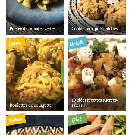
Poêlée de tomates vertes
Cookies aux pois chiches
Article
Entrée
10 idées recettes sucrées-
Boulettes de courgette
salées
Entrée
Plat