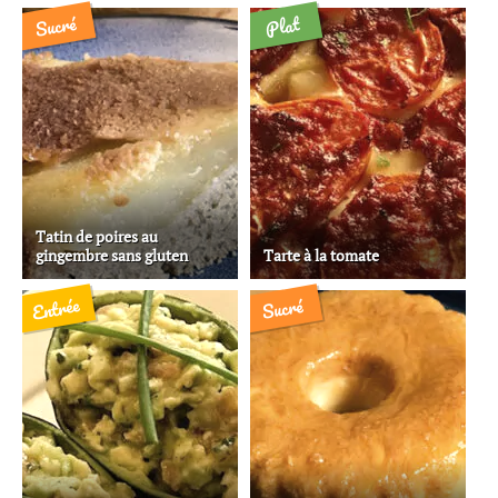
Sucré
Plat
Tatin de poires au
gingembre sans gluten
Tarte à la tomate
Entrée
Sucré