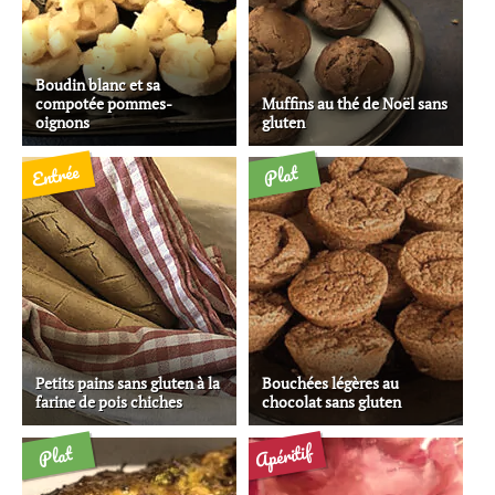
Boudin blanc et sa
compotée pommes-
Muffins au thé de Noël sans
oignons
gluten
Entrée
Plat
Petits pains sans gluten à la
Bouchées légères au
farine de pois chiches
chocolat sans gluten
Apéritif
Plat