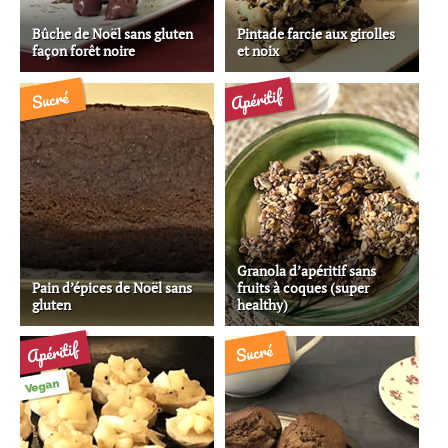
Bûche de Noël sans gluten
Pintade farcie aux girolles
façon forêt noire
et noix
Apéritif
Sucré
Granola d’apéritif sans
Pain d’épices de Noël sans
fruits à coques (super
gluten
healthy)
Apéritif
Sucré
Vegan