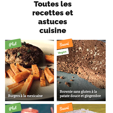
Toutes les
recettes et
astuces
cuisine
Sucré
Plat
Vegan
Brownie sans gluten à la
Burgers à la mexicaine
patate douce et gingembre
Sucré
Plat