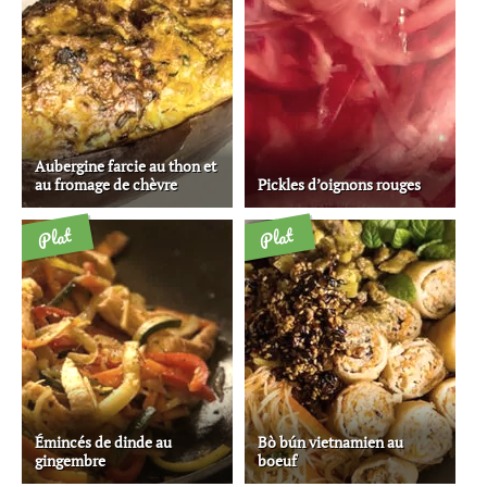
Aubergine farcie au thon et
au fromage de chèvre
Pickles d’oignons rouges
Plat
Plat
Émincés de dinde au
Bò bún vietnamien au
gingembre
boeuf