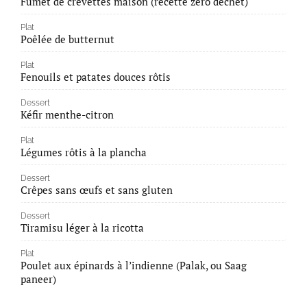
Fumet de crevettes maison (recette zéro déchet)
Plat
Poêlée de butternut
Plat
Fenouils et patates douces rôtis
Dessert
Kéfir menthe-citron
Plat
Légumes rôtis à la plancha
Dessert
Crêpes sans œufs et sans gluten
Dessert
Tiramisu léger à la ricotta
Plat
Poulet aux épinards à l’indienne (Palak, ou Saag
paneer)