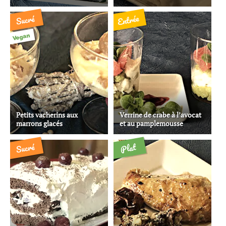
Entrée
Sucré
Vegan
Petits vacherins aux
Verrine de crabe à l’avocat
marrons glacés
et au pamplemousse
Sucré
Plat