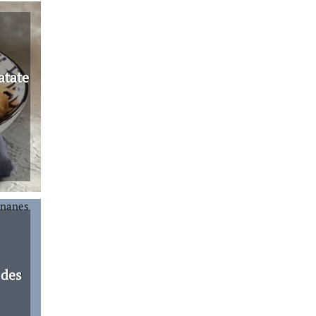
atate
 des