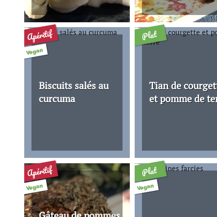
Apéritif
Plat
Vegan
Biscuits salés au
Tian de courget
curcuma
et pomme de te
Apéritif
Plat
Vegan
Vegan
Gâteau de pommes