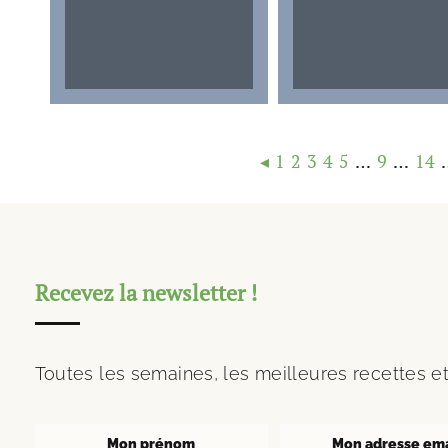
◂
1
2
3
4
5
…
9
…
14
Recevez la newsletter !
Toutes les semaines, les meilleures recettes et