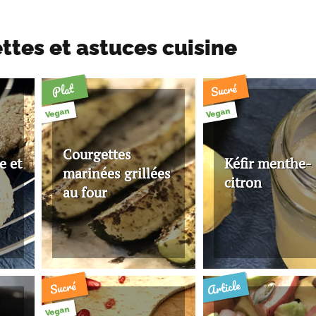
ettes et astuces cuisine
Sucré
Plat
Vegan
Vegan
Courgettes
e et
Kéfir menthe-
marinées grillées
citron
au four
Article
Sucré
Vegan