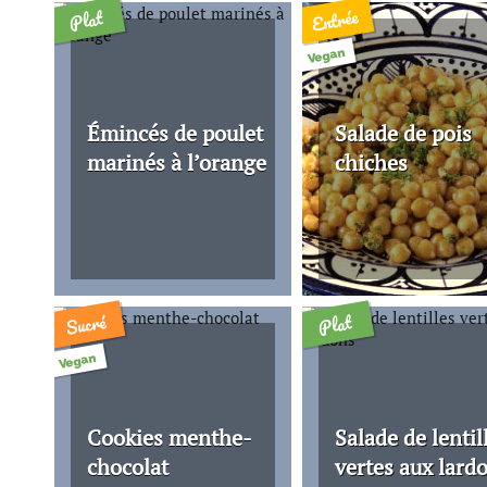
Entrée
Plat
Vegan
Émincés de poulet
Salade de pois
marinés à l’orange
chiches
Sucré
Plat
Vegan
Cookies menthe-
Salade de lentil
chocolat
vertes aux lard