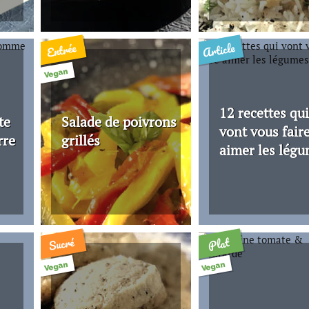
Article
Entrée
Vegan
12 recettes qui
te
Salade de poivrons
vont vous fair
rre
grillés
aimer les lég
Sucré
Plat
Vegan
Vegan