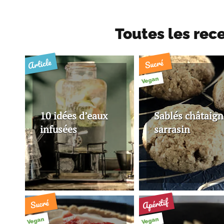
Toutes les rec
Article
Sucré
Vegan
10 idées d’eaux
Sablés châtaign
infusées
sarrasin
Apéritif
Sucré
Vegan
Vegan