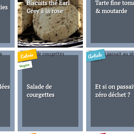
Biscuits thé Earl
Tarte fine tom
ies
Grey à la rose
& moutarde
Article
Entrée
Vegan
lées
Salade de
Et si on passai
courgettes
zéro déchet ?