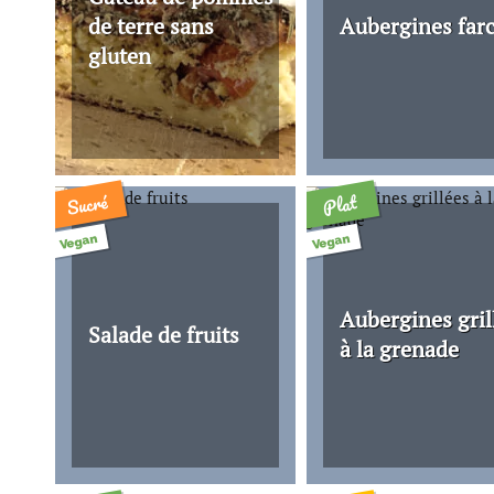
de terre sans
Aubergines farc
gluten
Sucré
Plat
Vegan
Vegan
Aubergines gril
Salade de fruits
à la grenade