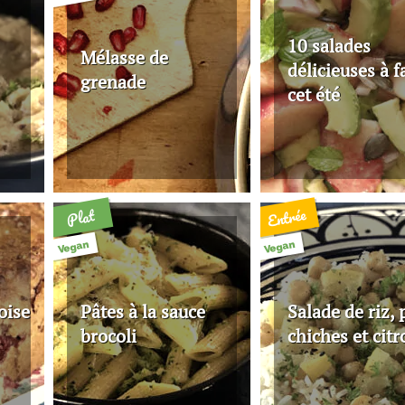
10 salades
Mélasse de
délicieuses à f
grenade
cet été
Entrée
Plat
Vegan
Vegan
oise
Pâtes à la sauce
Salade de riz, 
brocoli
chiches et citr