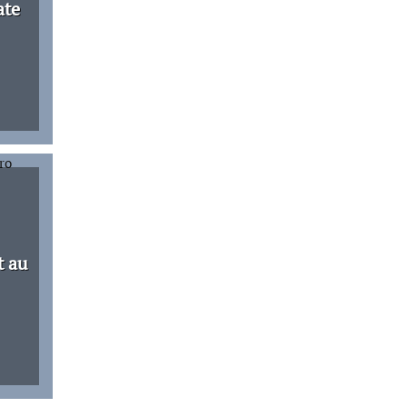
ate
t au