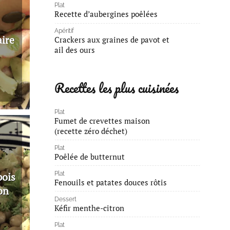
Plat
Recette d’aubergines poêlées
Apéritif
aire
Crackers aux graines de pavot et
ail des ours
Recettes les plus cuisinées
Plat
Fumet de crevettes maison
(recette zéro déchet)
Plat
Poêlée de butternut
Plat
pois
Fenouils et patates douces rôtis
on
Dessert
Kéfir menthe-citron
Plat