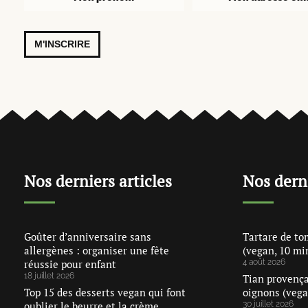
M'INSCRIRE
Nos derniers articles
Nos dern
Goûter d’anniversaire sans
Tartare de to
allergènes : organiser une fête
(vegan, 10 mi
réussie pour enfant
4 août 2026
18 juillet 2026
Tian provença
Top 15 des desserts vegan qui font
oignons (vega
oublier le beurre et la crème
30 juillet 2026