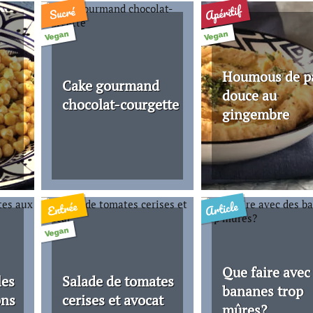
Apéritif
Sucré
Vegan
Vegan
Houmous de p
Cake gourmand
douce au
chocolat-courgette
gingembre
Article
Entrée
Vegan
Que faire avec
les
Salade de tomates
bananes trop
ons
cerises et avocat
mûres?