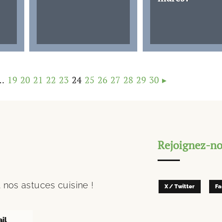
…
19
20
21
22
23
24
25
26
27
28
29
30
▸
Rejoignez-nou
 nos astuces cuisine !
X / Twitter
Fa