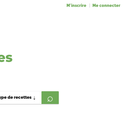
M'inscrire
Me connecter
es
ype de recettes
⇣