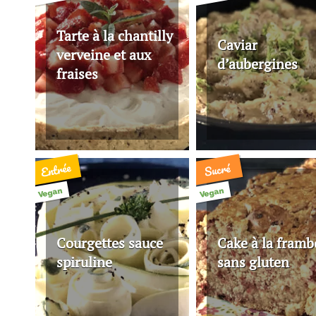
Tarte à la chantilly
Caviar
verveine et aux
d’aubergines
fraises
Entrée
Sucré
Vegan
Vegan
Courgettes sauce
Cake à la framb
spiruline
sans gluten